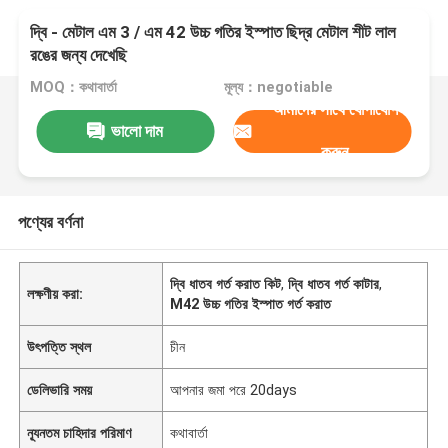
দ্বি - মেটাল এম 3 / এম 42 উচ্চ গতির ইস্পাত ছিদ্র মেটাল শীট লাল
রঙের জন্য দেখেছি
MOQ：কথাবার্তা
মূল্য：negotiable
আমাদের সাথে যোগাযোগ
ভালো দাম
করুন
পণ্যের বর্ণনা
দ্বি ধাতব গর্ত করাত কিট
,
দ্বি ধাতব গর্ত কাটার
,
লক্ষণীয় করা:
M42 উচ্চ গতির ইস্পাত গর্ত করাত
উৎপত্তি স্থল
চীন
ডেলিভারি সময়
আপনার জমা পরে 20days
ন্যূনতম চাহিদার পরিমাণ
কথাবার্তা