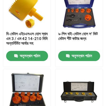
বি-মেটাল এইচএসএস হোল স্যাব
৯-পিস বাই-মেটাল হোল স' কিট
এম 3 / এম 42 14-210 মিমি
মেটাল শীট কাটার জন্য
অন্তর্নির্মিত আর্বার সহ
অনুসন্ধান পাঠান
অনুসন্ধান পাঠান
বাড়ি
পণ্য
আমাদের সম্পর্কে