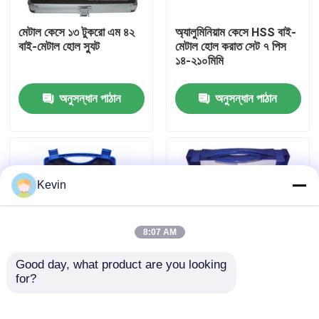
মেটাল কেসে ১৩ টুকরো এম ৪২
অ্যালুমিনিয়াম কেসে HSS বাই-
কারখানা ভ্রমণ
বাই-মেটাল হোল স্যুট
মেটাল হোল করাত সেট ৭ পিস
১৪-২১০মিমি
মান নিয়ন্ত্রণ
অনুসন্ধান পাঠান
অনুসন্ধান পাঠান
যোগাযোগ করুন
খবর
Kevin
উদ্ধৃতির জন্য আবেদন
8:07 AM
Good day, what product are you looking 
এইচএসএস ড্রিল বিট
for?
এইচএসএস এম৩ বি-মেটাল
ধাতু কাটার জন্য বি-মেটাল হোল
হোল স্যুট ১৩ টুকরো ধাতু কাটার
স্যুট 9-পিস সেট
জন্য
চাদর ড্রিল বিট