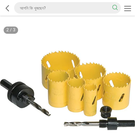
2
/
3