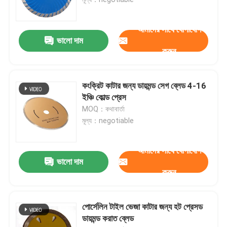
কাঠ ড্রিল বিট
আমাদের সাথে যোগাযোগ
ভালো দাম
করুন
ডায়মন্ড দেখেছি ব্লেড
কংক্রিট কাটার জন্য ডায়মন্ড সেগ ব্লেড 4-16
break
ইঞ্চি কোল্ড প্রেস
MOQ：কথাবার্তা
মূল্য：negotiable
ড্রিল বিট সেট
আমাদের সাথে যোগাযোগ
দ্বি মেটাল হোল দেখেছি
ভালো দাম
করুন
ছিদ্র Woodworking জন্য দেখেছি
পোর্সেলিন টাইল ভেজা কাটার জন্য হট প্রেসড
ডায়মন্ড করাত ব্লেড
এইচএসএস হোল দেখেছি