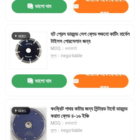
ভালো দাম
করুন
হট প্রেস ডায়মন্ড সেগ ব্লেড শুকনো কাটিং মার্বেল
টাইলস পোরসেলান জন্য
MOQ：কথাবার্তা
মূল্য：negotiable
আমাদের সাথে যোগাযোগ
ভালো দাম
করুন
বাড়ি
কংক্রিট পাথর কাটার জন্য সিন্টারড টার্বো ডায়মন্ড
করাত ব্লেড ৪-১৬ ইঞ্চি
পণ্য
MOQ：কথাবার্তা
মূল্য：negotiable
আমাদের সম্পর্কে