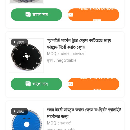
আমাদের সাথে যোগাযোগ
ভালো দাম
কারখানা ভ্রমণ
করুন
মান নিয়ন্ত্রণ
গ্রানাইট মার্বেল ঠান্ডা প্রেস কাটিংয়ের জন্য
ডায়মন্ড টার্বো করাত ব্লেড
যোগাযোগ করুন
MOQ：আলাপ - আলোচনা
মূল্য：negotiable
খবর
আমাদের সাথে যোগাযোগ
ভালো দাম
করুন
উদ্ধৃতির জন্য আবেদন
এইচএসএস ড্রিল বিট
তরঙ্গ টার্বো ডায়মন্ড করাত ব্লেড কংক্রিট গ্রানাইট
মার্বেলের জন্য
MOQ：কথাবার্তা
চাদর ড্রিল বিট
মূল্য：negotiable