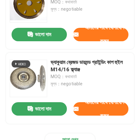
MOQ：কথাবার্তা
মূল্য：negotiable
ডায়মন্ড কোর বিট
আমাদের সাথে যোগাযোগ
ভালো দাম
টিসিটি সার্কুলার দেখেছি ফলক
করুন
আবর্জনা টুল
ভ্যাকুয়াম ব্রেজড ডায়মন্ড গ্রাইন্ডিং কাপ হুইল
M14/16 ফ্ল্যাঞ্জ
কাঠের রাউটার বিট
MOQ：কথাবার্তা
মূল্য：negotiable
এইচএসএস মেশিন টেপ
আমাদের সাথে যোগাযোগ
ভালো দাম
করুন
আরো দেখুন