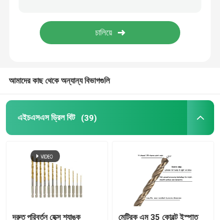
ডায়মন্ড কোর বিট
টিসিটি সার্কুলার দেখেছি ফলক
আমাদের কাছ থেকে অন্যান্য বিভাগগুলি
আবর্জনা টুল
কাঠের রাউটার বিট
এইচএসএস ড্রিল বিট
(39)
এইচএসএস মেশিন টেপ
দ্রুত পরিবর্তন হেক্স শ্যাঙ্ক
মেট্রিক এম 35 কোবল্ট ইস্পাত